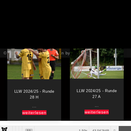
LLW 2024/25 - Runde
LLW 2024/25 - Runde
30 H
29 A
...
...
weiterlesen
weiterlesen
© SK Schärding 2026, Design by
LAKE CONSULTING
LLW 2024/25 - Runde
LLW 2024/25 - Runde
27 A
28 H
...
...
weiterlesen
weiterlesen
1.59s
43.562MB
55