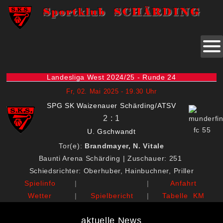
Landesliga West 2024/25 - Runde 24
Fr, 02. Mai 2025 - 19.30 Uhr
SPG SK Waizenauer Schärding/ATSV
2 : 1
U. Gschwandt
Tor(e):
Brandmayer, N. Vitale
Baunti Arena Schärding | Zuschauer: 251
Schiedsrichter: Oberhuber, Hainbuchner, Priller
Spielinfo
|
|
Anfahrt
Wetter
|
Spielbericht
|
Tabelle KM
aktuelle News